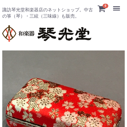
Menu
0
諏訪琴光堂和楽器店のネットショップ。中古
の箏（琴）・三絃（三味線）も販売。