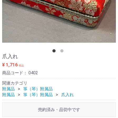
爪入れ
¥ 1,716
税込
商品コード：
0402
関連カテゴリ
附属品
箏（琴）附属品
附属品
箏（琴）附属品
爪入れ
売約済み・品切中です