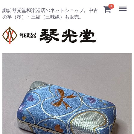
Menu
0
諏訪琴光堂和楽器店のネットショップ。中古
の箏（琴）・三絃（三味線）も販売。