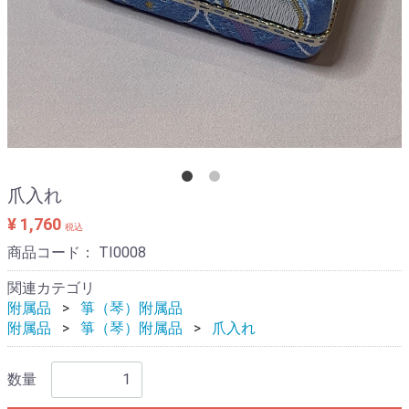
爪入れ
¥ 1,760
税込
商品コード：
TI0008
関連カテゴリ
附属品
箏（琴）附属品
附属品
箏（琴）附属品
爪入れ
数量