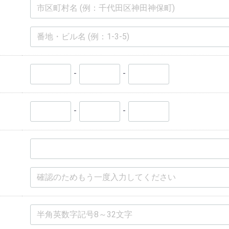
-
-
-
-