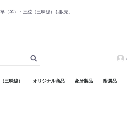
の箏（琴）・三絃（三味線）も販売。
（三味線）
オリジナル商品
象牙製品
附属品
三絃
三味線
三味線
三味線
チューナー
箏（琴）附
三絃（三味