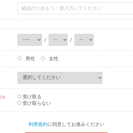
/
/
男性
女性
受け取る
必須
受け取らない
利用規約
に同意してお進みください