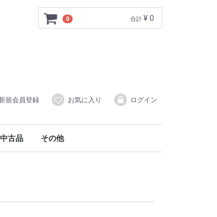
¥ 0
0
合計
新規会員登録
お気に入り
ログイン
中古品
その他
属品
線）附属品
中古三絃（三味線）
中古象牙商品
中古その他
調律器
舞扇・扇子
アクセサリー
爪入れ
口前袋
柱入れ
猫足入れ
油単
譜本入れ
その他
撥
撥入れ・ケース
長袋
胴掛
その他
中古箏（琴）･中古十七絃箏