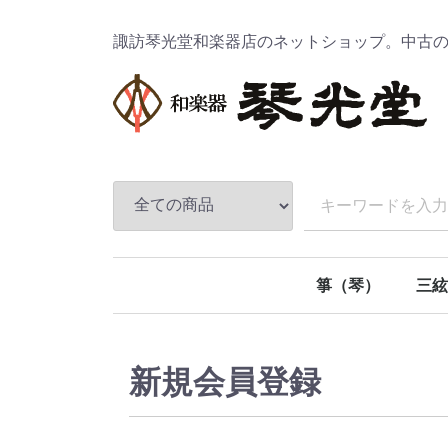
諏訪琴光堂和楽器店のネットショップ。中古
箏（琴）
三絃
十三絃箏
十七絃箏
二十一絃箏
二十五絃箏
地唄
民謡
津軽
長唄
新規会員登録