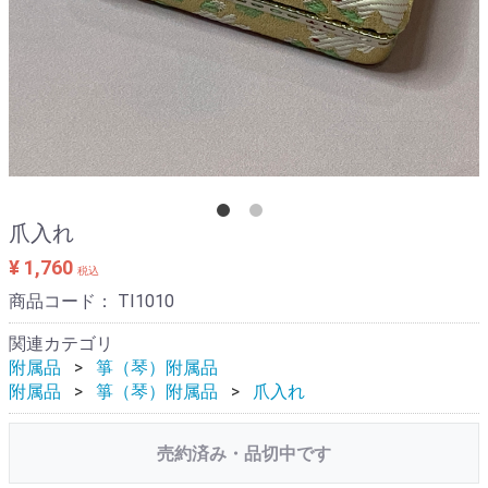
爪入れ
¥ 1,760
税込
商品コード：
TI1010
関連カテゴリ
附属品
箏（琴）附属品
附属品
箏（琴）附属品
爪入れ
売約済み・品切中です