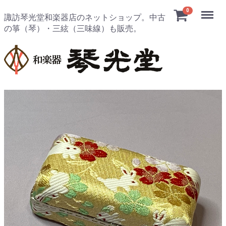
Menu
0
諏訪琴光堂和楽器店のネットショップ。中古
の箏（琴）・三絃（三味線）も販売。