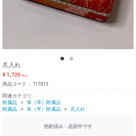
爪入れ
¥ 1,720
税込
商品コード：
TI1013
関連カテゴリ
附属品
箏（琴）附属品
附属品
箏（琴）附属品
爪入れ
売約済み・品切中です