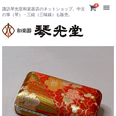
Menu
0
諏訪琴光堂和楽器店のネットショップ。中古
の箏（琴）・三絃（三味線）も販売。