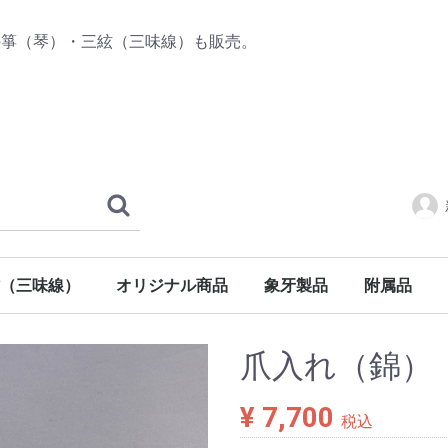
の箏（琴）・三絃（三味線）も販売。
（三味線）
オリジナル商品
象牙製品
附属品
三絃
三味線
三味線
三味線
チューナー
箏（琴）附
三絃（三味
爪入れ（錦）
¥ 7,700
税込