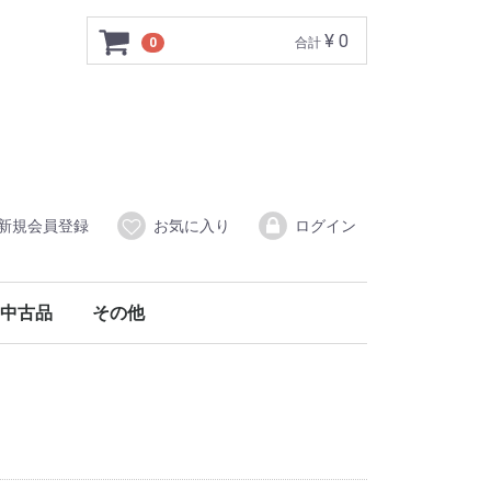
¥ 0
0
合計
新規会員登録
お気に入り
ログイン
中古品
その他
属品
線）附属品
中古三絃（三味線）
中古象牙商品
中古その他
調律器
舞扇・扇子
アクセサリー
爪入れ
口前袋
柱入れ
猫足入れ
油単
譜本入れ
その他
撥
撥入れ・ケース
長袋
胴掛
その他
中古箏（琴）･中古十七絃箏