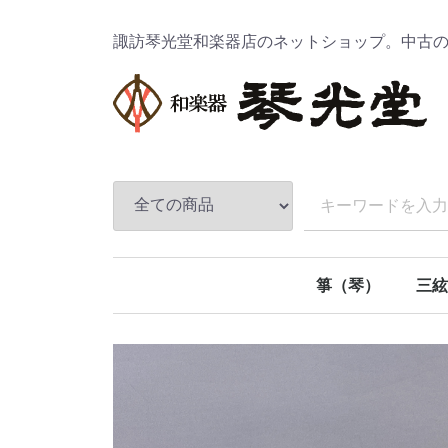
諏訪琴光堂和楽器店のネットショップ。中古
箏（琴）
三絃
十三絃箏
十七絃箏
二十一絃箏
二十五絃箏
地唄
民謡
津軽
長唄