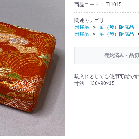
商品コード：
TI1015
関連カテゴリ
附属品
箏（琴）附属品
附属品
箏（琴）附属品
売約済み・品切
駒入れとしても使用可能です
寸法：130×90×35