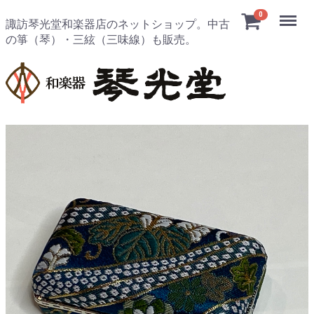
Menu
0
諏訪琴光堂和楽器店のネットショップ。中古
の箏（琴）・三絃（三味線）も販売。